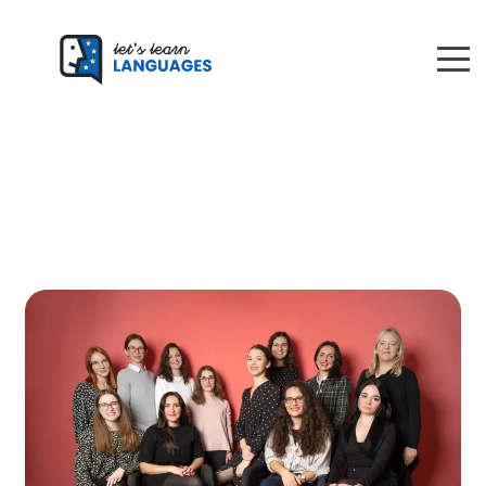
Skip
Aprende idiomas
to
content
con Let’s Learn