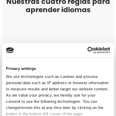
Nuestras cuatro reglas para
aprender idiomas
Hablar activamente
Te animamos a hablar lo antes posible.
Privacy settings
Cometer errores es una parte importante del
aprendizaje, y es fundamental practicar la
We use technologies such as cookies and process
expresión oral y ganar confianza.
personal data such as IP address or browser information
to measure results and better target our website content.
As we value your privacy, we hereby ask for your
consent to use the following technologies. You can
change/revoke this at any time later by clicking on the
button in the bottom left corner of the page.