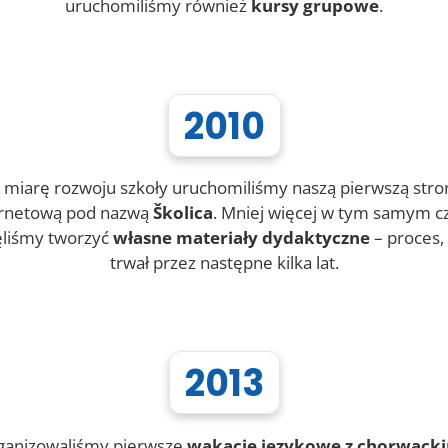
uruchomiliśmy również
kursy grupowe
.
2010
 miarę rozwoju szkoły uruchomiliśmy naszą pierwszą stro
ernetową pod nazwą
Školica
. Mniej więcej w tym samym c
ęliśmy tworzyć
własne materiały dydaktyczne
– proces,
trwał przez następne kilka lat.
2013
ganizowaliśmy pierwsze
wakacje językowe z chorwack