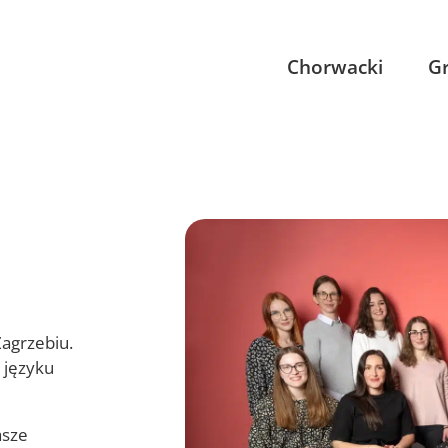
Chorwacki
Gr
agrzebiu.
 języku
asze