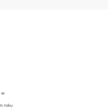
o
w
m roku