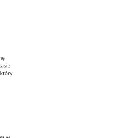
nę
zasie
 który
im
w