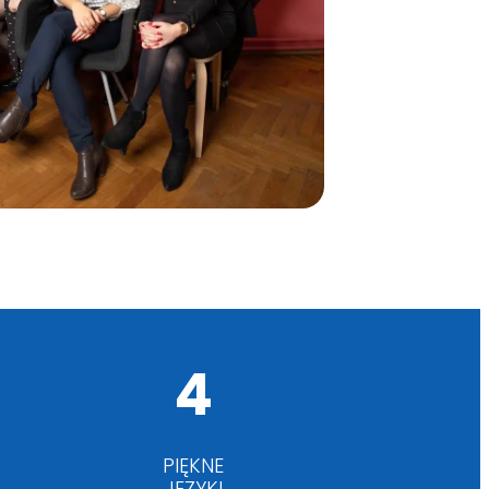
4
PIĘKNE
JĘZYKI