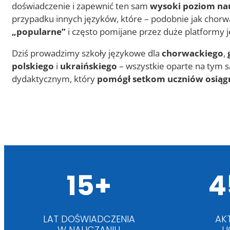
doświadczenie i zapewnić ten sam
wysoki poziom na
przypadku innych języków, które – podobnie jak chorw
„popularne”
i często pomijane przez duże platformy 
Dziś prowadzimy szkoły językowe dla
chorwackiego
,
polskiego
i
ukraińskiego
– wszystkie oparte na tym
dydaktycznym, który
pomógł setkom uczniów osiąg
15+
4
LAT DOŚWIADCZENIA
AK
W NAUCZANIU
U