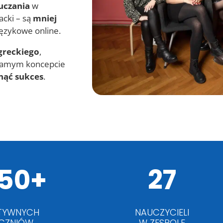
uczania
w
acki – są
mniej
językowe online.
greckiego
,
 samym koncepcie
nąć sukces
.
50+
27
TYWNYCH
NAUCZYCIELI
CZNIÓW
W ZESPOLE