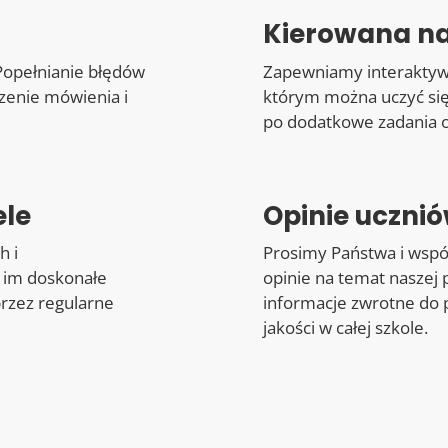
Kierowana n
Popełnianie błędów
Zapewniamy interaktywne
czenie mówienia i
którym można uczyć się
po dodatkowe zadania or
ele
Opinie uczni
h i
Prosimy Państwa i wspó
 im doskonałe
opinie na temat naszej 
przez regularne
informacje zwrotne do 
jakości w całej szkole.