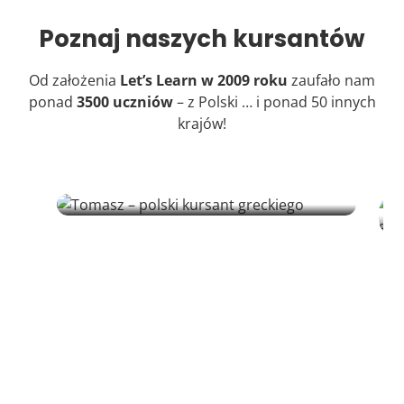
Poznaj naszych kursantów
Od założenia
Let’s Learn w 2009 roku
zaufało nam
ponad
3500 uczniów
– z Polski … i ponad 50 innych
krajów!
Tomasz | Kursant
Birgit
Tomasz, warszawski architekt, zakochał się w
greckich wyspach, projektując dom
Po 30 l
wakacyjny dla klienta. Uczy się greckiego, by
nauczył
współpracować z lokalnymi rzemieślnikami i
samodzi
głębiej poznać kulturę.
w Grecji