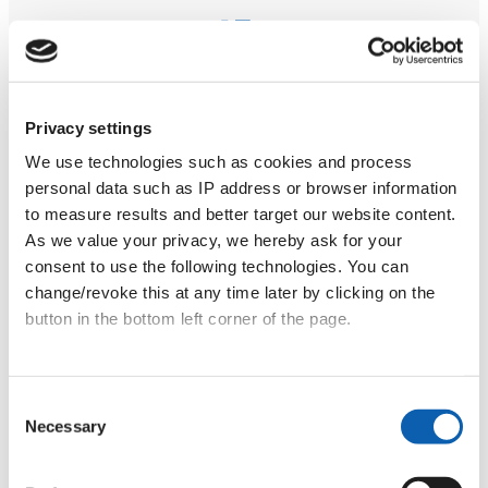
45€
5 lekcji – Starter
(ważne przez 3 miesiące)
Privacy settings
We use technologies such as cookies and process
personal data such as IP address or browser information
to measure results and better target our website content.
As we value your privacy, we hereby ask for your
consent to use the following technologies. You can
O naszej szkole językowej
change/revoke this at any time later by clicking on the
button in the bottom left corner of the page.
Let’s Learn Greek to internetowa szkoła językowa
specjalizująca się w nauczaniu greckiego, założona w
2009 roku. Od tego czasu zaufało nam ponad 3500
Data privacy
|
Terms & Conditions
Consent
uczniów z całego świata.
Necessary
Selection
Maja | Menedżerka szkoły
Andre
Maja łączy teatr z nauczaniem, tworząc
Od ciek
bezpieczną przestrzeń, w której uczniowie
praktyc