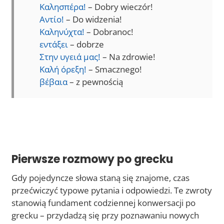
Καλησπέρα!
– Dobry wieczór!
Αντίο!
– Do widzenia!
Καληνύχτα!
– Dobranoc!
εντάξει
– dobrze
Στην υγειά μας!
– Na zdrowie!
Καλή όρεξη!
– Smacznego!
βέβαια
– z pewnością
Pierwsze rozmowy po grecku
Gdy pojedyncze słowa staną się znajome, czas
przećwiczyć typowe pytania i odpowiedzi. Te zwroty
stanowią fundament codziennej konwersacji po
grecku – przydadzą się przy poznawaniu nowych