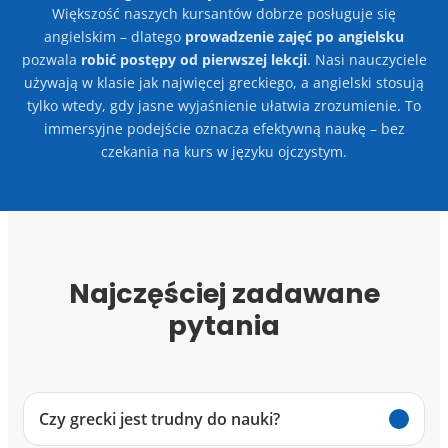
Większość naszych kursantów dobrze posługuje się
angielskim – dlatego
prowadzenie zajęć po angielsku
pozwala
robić postępy od pierwszej lekcji
. Nasi nauczyciele
używają w klasie jak najwięcej greckiego, a angielski stosują
tylko wtedy, gdy jasne wyjaśnienie ułatwia zrozumienie. To
immersyjne podejście oznacza efektywną naukę – bez
czekania na kurs w języku ojczystym.
Najczęściej zadawane
pytania
Czy grecki jest trudny do nauki?