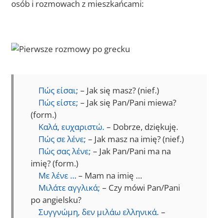
osób i rozmowach z mieszkańcami:
Πώς είσαι;
– Jak się masz? (nief.)
Πώς είστε;
– Jak się Pan/Pani miewa?
(form.)
Καλά, ευχαριστώ.
– Dobrze, dziękuję.
Πώς σε λένε;
– Jak masz na imię? (nief.)
Πώς σας λένε;
– Jak Pan/Pani ma na
imię? (form.)
Με λένε …
– Mam na imię …
Μιλάτε αγγλικά;
– Czy mówi Pan/Pani
po angielsku?
Συγγνώμη, δεν μιλάω ελληνικά.
–