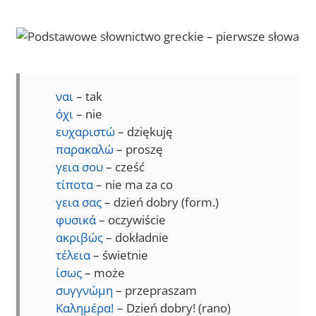
ναι
– tak
όχι
– nie
ευχαριστώ
– dziękuję
παρακαλώ
– proszę
γεια σου
– cześć
τίποτα
– nie ma za co
γεια σας
– dzień dobry (form.)
φυσικά
– oczywiście
ακριβώς
– dokładnie
τέλεια
– świetnie
ίσως
– może
συγγνώμη
– przepraszam
Καλημέρα!
– Dzień dobry! (rano)